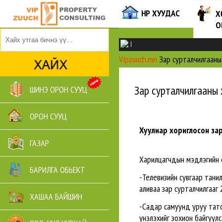
НҮҮР ХУУДАС
Х
О
|
Vipzuuch.mn
Зар сурталчилгааны
Зар сурталчилгааны 
ШИНЭ ОРОН СУУЦ
ОРОН СУУЦ
Хуулиар хориглосон за
ГАЗАР
Харилцагчдын мэдлэгийн 
БАРИЛГА ОБЬЕКТ
-Телевизийн сувгаар тани
аливаа зар сурталчилгааг 
ХАШАА БАЙШИН
-Садар самуунд уруу татс
үнэлэхийг зохион байгуулс