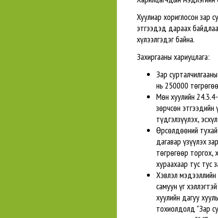
Хуулиар хориглосон зар су
этгээдэд дараах байдлаар
хүлээлгэдэг байна.
Захиргааны хариуцлага:
Зар сурталчилгааны 
нь 250000 төгрөгөө
Мөн хуулийн 24.3.4
зөрчсөн этгээдийн 
түдгэлзүүлэх, эсхүл
Өрсөлдөөний тухай 
дагавар үзүүлэх зар
төгрөгөөр торгох, х
хураахаар тус тус з
Хэвлэл мэдээллийн 
самуун үг хэллэгтэ
хуулийн дагуу хуул
тохиолдолд "Зар су