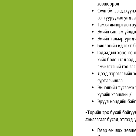
зөвшөөрөл
Сүүн бүтээгдэхүүнэ
согтууруулах унда
Тамхи импортлон х
Эмийн сан, эм үйлд
Эмийн талаар урьдч
Биологийн идэвхт 
Гадаадын хөрөнгө о
хийх болон гадаад 
эмчилгээний гоо зас
Дээд зэрэглэлийн з
сурталчилгаа
Эмнэлгийн тусламж 
хувийн хэвшлийн/
Эрүүл мэндийн байг
-Төрийн эрх бүхий байгуул
ажиллагааг бусад этгээд ү
Газар өмчлөх, зөвш