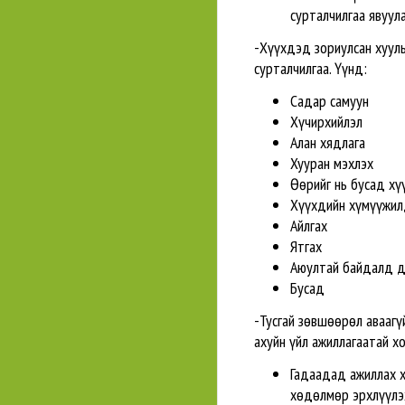
сурталчилгаа явуул
-Хүүхдэд зориулсан хууль 
сурталчилгаа. Үүнд:
Садар самуун
Хүчирхийлэл
Алан хядлага
Хууран мэхлэх
Өөрийг нь бусад хү
Хүүхдийн хүмүүжил
Айлгах
Ятгах
Аюултай байдалд д
Бусад
-Тусгай зөвшөөрөл авааг
ахуйн үйл ажиллагаатай х
Гадаадад ажиллах хү
хөдөлмөр эрхлүүлэх