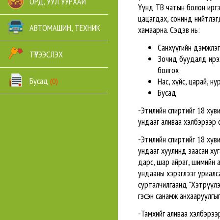
ОРД, УУЛ УУРХАЙ
Үүнд ТВ чатын болон ирг
цацагдах, сонинд нийтлэг
АВТОМАШИН, ТЕХНИК
хамаарна. Сэдэв нь:
Санхүүгийн дэмжлэг
ТҮРЭЭСЛЭХ
Зочид буудалд ирэх
болгох
Бусад
Нас, хүйс, царай, н
(0)
Бусад
-Этилийн спиртийг 18 хув
ундааг аливаа хэлбэрээр 
-Этилийн спиртийг 18 хув
ундааг хуулинд заасан ху
дарс, шар айраг, шимийн 
ундааны хэрэглээг уриалс
сурталчилгаанд "Хэтрүүлэ
гэсэн санамж анхааруулгыг
-Тамхийг аливаа хэлбэрээ