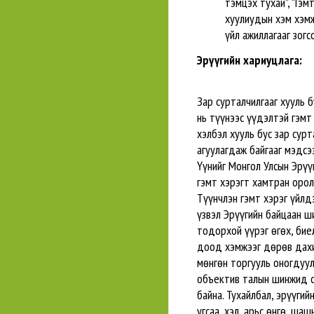
тэмцэх тухай”, "Гэм
хуулиудын хэм хэмж
үйл ажиллагааг зогс
Эрүүгийн хариуцлага:
Зар сурталчилгааг хууль 
нь түүнээс үүдэлтэй гэмт
хэлбэл хууль бус зар сурт
агуулагдаж байгааг мэдсэ
Үүнийг Монгол Улсын Эрүү
гэмт хэрэгт хамтран орол
Түүнчлэн гэмт хэрэг үйлд
үзвэл Эрүүгийн байцаан ш
тодорхой үүрэг өгөх, би
доод хэмжээг дөрөв дахи
мөнгөн торгууль оногдуул
объектив талын шинжид су
байна. Тухайлбал, эрүүгий
угсаа, хэл, арьс өнгө, ш