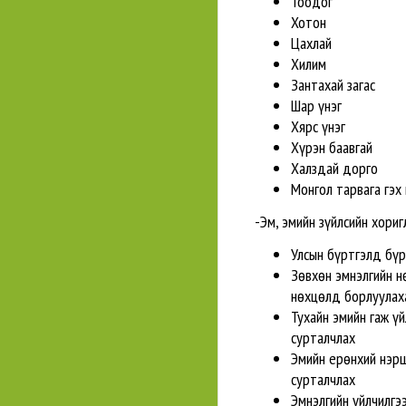
Тоодог
Хотон
Цахлай
Хилим
Зантахай загас
Шар үнэг
Хярс үнэг
Хүрэн баавгай
Халздай дорго
Монгол тарвага гэх
-Эм, эмийн зүйлсийн хориг
Улсын бүртгэлд бүр
Зөвхөн эмнэлгийн н
нөхцөлд борлуулах
Тухайн эмийн гаж ү
сурталчлах
Эмийн ерөнхий нэр
сурталчлах
Эмнэлгийн үйлчилгээ