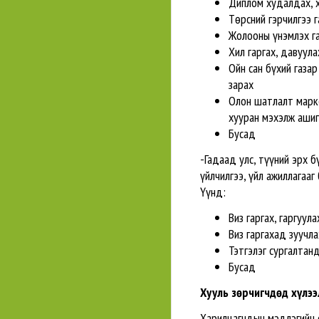
Диплом худалдах, 
Төрсний гэрчилгээ г
Жолооны үнэмлэх га
Хил гаргах, давуула
Ойн сан бүхий газа
зарах
Олон шатлалт марк
хууран мэхэлж ашиг
Бусад
-Гадаад улс, түүний эрх 
үйлчилгээ, үйл ажиллагааг
Үүнд:
Виз гаргах, гаргуула
Виз гаргахад зуучла
Тэтгэлэг сургалтан
Бусад
Хууль зөрчигчдөд хүлээ
Харилцагчдын мэдлэгийн 