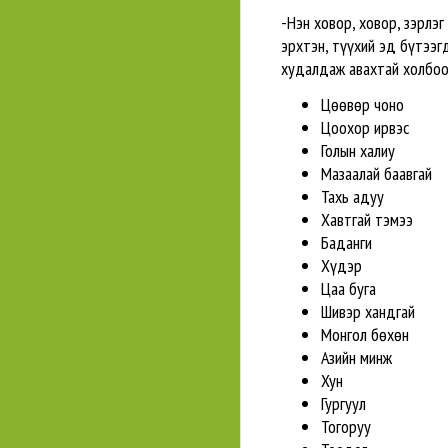
-Нэн ховор, ховор, зэрлэ
эрхтэн, түүхий эд бүтээг
худалдаж авахтай холбоот
Цөөвөр чоно
Цоохор ирвэс
Голын халиу
Мазаалай баавгай
Тахь адуу
Хавтгай тэмээ
Баданги
Хүдэр
Цаа буга
Шивэр хандгай
Монгол бөхөн
Азийн минж
Хун
Гургуул
Тогоруу