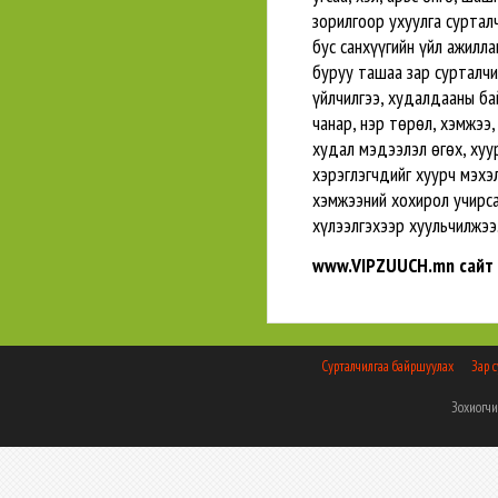
зорилгоор ухуулга сурталч
бус санхүүгийн үйл ажилла
буруу ташаа зар сурталчил
үйлчилгээ, худалдааны бай
чанар, нэр төрөл, хэмжээ
худал мэдээлэл өгөх, хуу
хэрэглэгчдийг хуурч мэхэ
хэмжээний хохирол учирса
хүлээлгэхээр хуульчилжээ
www.VIPZUUCH.mn сайт
Сурталчилгаа байршуулах
Зар 
Зохиогчи