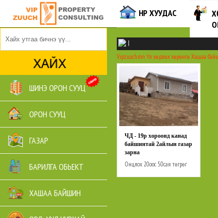
НҮҮР ХУУДАС
Х
О
|
Vipzuuch.mn
Үл хөдлөх хөрөнгө
Хашаа бай
ШИНЭ ОРОН СУУЦ
ОРОН СУУЦ
ЧД - 19р хороонд канад
ГАЗАР
байшинтай 2айлын газар
зарна
Онцлох
20оос 50сая төгрөг
БАРИЛГА ОБЬЕКТ
хүртэл
ХАШАА БАЙШИН