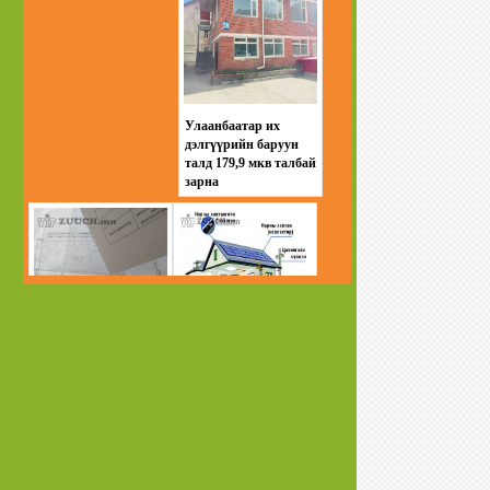
Улаанбаатар их
дэлгүүрийн баруун
талд 179,9 мкв талбай
зарна
Баянзүрхийн
Өрхийн хэрэглээний
товчооны дэргэд зам
нарны цахилгаан
дагуу газар зарна
систем