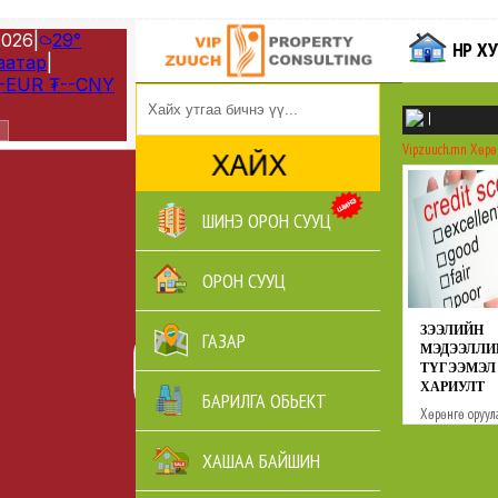
НҮҮР 
|
Vipzuuch.mn
Хөрө
ШИНЭ ОРОН СУУЦ
ОРОН СУУЦ
ЗЭЭЛИЙН
ГАЗАР
МЭДЭЭЛЛИ
ТҮГЭЭМЭЛ 
ХАРИУЛТ
БАРИЛГА ОБЬЕКТ
Хөрөнгө оруул
Зөвлөгөө
ХАШАА БАЙШИН