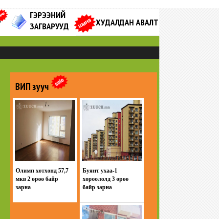
ГЭРЭЭНИЙ
Р
ХУДАЛДАН АВАЛТ
ЗАГВАРУУД
ВИП зууч
Олимп хотхонд 57,7
Буянт ухаа-1
мкв 2 өрөө байр
хороололд 3 өрөө
зарна
байр зарна