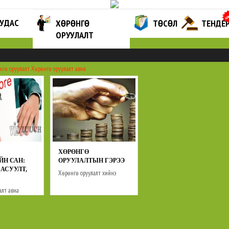
ХУУДАС
ХӨРӨНГӨ
ТӨСӨЛ
ТЕНДЕ
ОРУУЛАЛТ
нгө оруулалт
Хөрөнгө оруулалт авна
ХӨРӨНГӨ
ЙН САН:
ОРУУЛАЛТЫН ГЭРЭЭ
АСУУЛТ,
Хөрөнгө оруулалт хийнэ
Хөрөнгө оруулалт авна
алт авна
Гэрээний загварууд