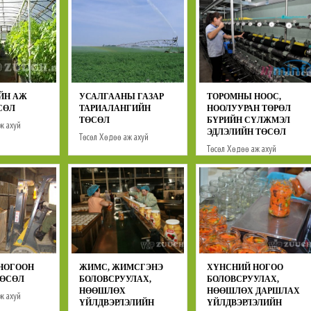
Төсөл
Хөдөө аж ахуй
ЙН АЖ
УСАЛГААНЫ ГАЗАР
ТОРОМНЫ НООС,
СӨЛ
ТАРИАЛАНГИЙН
НООЛУУРАН ТӨРӨЛ
ТӨСӨЛ
БҮРИЙН СҮЛЖМЭЛ
ж ахуй
ЭДЛЭЛИЙН ТӨСӨЛ
Төсөл
Хөдөө аж ахуй
Төсөл
Хөдөө аж ахуй
НОГООН
ЖИМС, ЖИМСГЭНЭ
ХҮНСНИЙ НОГОО
ТӨСӨЛ
БОЛОВСРУУЛАХ,
БОЛОВСРУУЛАХ,
НӨӨШЛӨХ
НӨӨШЛӨХ ДАРШЛАХ
ж ахуй
ҮЙЛДВЭРЛЭЛИЙН
ҮЙЛДВЭРЛЭЛИЙН