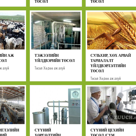
ТӨСӨЛ
ТӨСӨЛ
Төсөл
Хөдөө аж ахуй
Төсөл
Хөдөө аж ахуй
ИЙН АЖ
ТЭЖЭЭЛИЙН
СУЛЬХИР, ХӨХ АРВАЙ
СӨЛ
ҮЙЛДВЭРИЙН ТӨСӨЛ
ТАРИАЛАЛТ
ҮЙЛДВЭРЛЭЛТИЙН
ж ахуй
Төсөл
Хөдөө аж ахуй
ТӨСӨЛ
Төсөл
Хөдөө аж ахуй
ИГЛЭЛИЙН
СҮҮНИЙ
СҮҮНИЙ ЦЕХИЙН
ЭНИЙ
ХӨРГӨЛТИЙН
ТӨСӨЛ /СУМ,