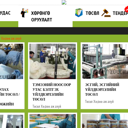
ХУУДАС
ХӨРӨНГӨ
ТӨСӨЛ
ТЕНДЕ
ОРУУЛАЛТ
л
Хөдөө аж ахуй
ТЭМЭЭНИЙ НООСООР
ЭСГИЙ, ЭСГИЙНИЙ
УЛАХ
УТАС БЭЛТГЭХ
ҮЙЛДВЭРЛЭЛИЙН
Н ТӨСӨЛ /
ҮЙЛДВЭРЛЭЛИЙН
ТӨСӨЛ
ТӨСӨЛ
Төсөл
Хөдөө аж ахуй
АМЖИЙН
Төсөл
Хөдөө аж ахуй
ж ахуй