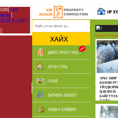
НҮҮР 
|
Vipzuuch.mn
Төсө
ШИНЭ ОРОН СУУЦ
ОРОН СУУЦ
АРЬС ШИР
ГАЗАР
БОЛОВСРУ
ҮЙЛДВЭРИЙ
ЦЭВЭРЛЭХ
БАРИЛГА ОБЬЕКТ
БАЙГУУЛ
ХАМТ/
Төсөл
Хөдөө а
ХАШАА БАЙШИН