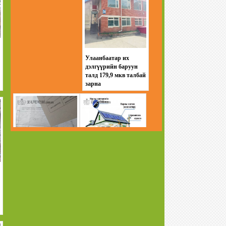
Улаанбаатар их
дэлгүүрийн баруун
талд 179,9 мкв талбай
зарна
Баянзүрхийн
Өрхийн хэрэглээний
товчооны дэргэд зам
нарны цахилгаан
дагуу газар зарна
систем