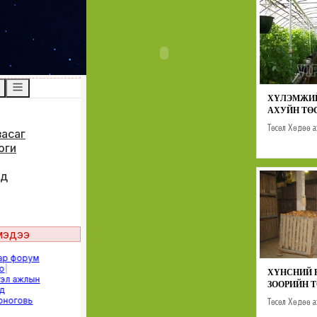
ХҮЛЭМЖИ
АХУЙН ТӨ
Төсөл
Хөдөө а
ХҮНСНИЙ 
ЗООРИЙН 
Төсөл
Хөдөө а