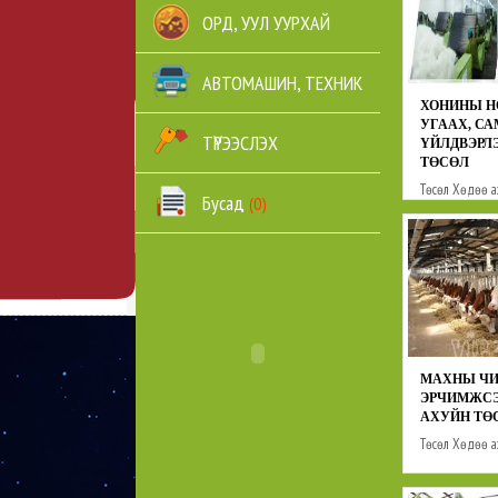
ОРД, УУЛ УУРХАЙ
АВТОМАШИН, ТЕХНИК
ХОНИНЫ Н
УГААХ, С
ТҮРЭЭСЛЭХ
ҮЙЛДВЭРЛ
ТӨСӨЛ
Төсөл
Хөдөө а
Бусад
(0)
МАХНЫ ЧИ
ЭРЧИМЖС
АХУЙН ТӨ
Төсөл
Хөдөө а