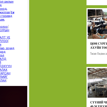
ЦӨМ СҮРГ
АХУЙН ТӨ
Төсөл
Хөдөө а
СҮҮНИЙ Ч
40-50 ҮНЭ