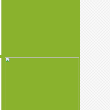
Утаагүй шахмал
Үйлдвэр
түлшний үйлдвэр
үйлчилгээний
зориулалттай газар
зарна
ЧД - 19р хороонд
БЗДүүрэг Улиастайн
канад байшинтай
аманд 2.5 га газар
2айлын газар зарна