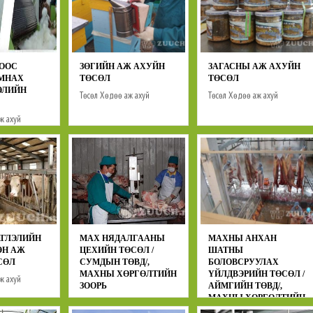
ООС
ЗӨГИЙН АЖ АХУЙН
ЗАГАСНЫ АЖ АХУЙН
АМНАХ
ТӨСӨЛ
ТӨСӨЛ
ЭЛИЙН
Төсөл
Хөдөө аж ахуй
Төсөл
Хөдөө аж ахуй
ж ахуй
ГЛЭЛИЙН
МАХ НЯДАЛГААНЫ
МАХНЫ АНХАН
ЭН АЖ
ЦЕХИЙН ТӨСӨЛ /
ШАТНЫ
СӨЛ
СУМДЫН ТӨВД/,
БОЛОВСРУУЛАХ
МАХНЫ ХӨРГӨЛТИЙН
ҮЙЛДВЭРИЙН ТӨСӨЛ /
ж ахуй
ЗООРЬ
АЙМГИЙН ТӨВД/,
МАХНЫ ХӨРГӨЛТИЙН
Төсөл
Хөдөө аж ахуй
ЗООРЬ