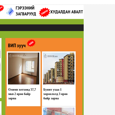
ГЭРЭЭНИЙ
Р
ХУДАЛДАН АВАЛТ
ЗАГВАРУУД
ВИП зууч
Олимп хотхонд 57,7
Буянт ухаа-1
мкв 2 өрөө байр
хороололд 3 өрөө
зарна
байр зарна