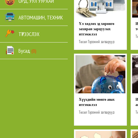
ОРД, УУЛ УУРХАЙ
АВТОМАШИН, ТЕХНИК
Үл хөдлөх эд хөрөнгө
И
захиран зарцуулах
т
ТҮРЭЭСЛЭХ
итгэмжлэл
Т
Төсөл
Гэрээний загварууд
Н
Нотариатын маягтууд
Бусад
(0)
Хүүхдийн мөнгө авах
И
итгэмжлэл
а
Төсөл
Гэрээний загварууд
Т
Нотариатын маягтууд
Н