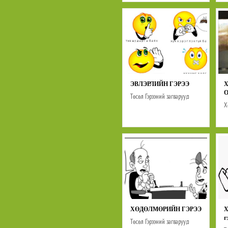
ЭВЛЭРЛИЙН ГЭРЭЭ
Төсөл
Гэрээний загварууд
Х
Х
Г
ХӨДӨЛМӨРИЙН ГЭРЭЭ
Х
г
Төсөл
Гэрээний загварууд