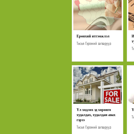
Ерөнхий итгэмжлэл
И
т
Төсөл
Гэрээний загварууд
Нотариатын маягтууд
Т
Н
Үл хөдлөх эд хөрөнгө
Ү
худалдах, худалдан авах
Т
гэрээ
Төсөл
Гэрээний загварууд