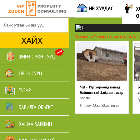
НҮҮР ХУУДАС
Х
О
|
Vipzuuch.mn
Үл хөдлөх хөрөнгө
Хашаа бай
ШИНЭ ОРОН СУУЦ
ОРОН СУУЦ
ЧД - 19р хороонд канад
Б
ГАЗАР
байшинтай 2айлын газар
а
зарна
Г
Онцлох
20оос 50сая төгрөг
З
БАРИЛГА ОБЬЕКТ
хүртэл
ү
о
т
ХАШАА БАЙШИН