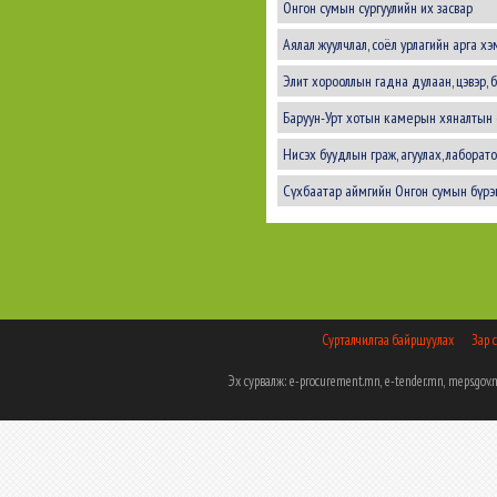
Онгон сумын сургуулийн их засвар
Аялал жуулчлал, соёл урлагийн арга х
Элит хорооллын гадна дулаан, цэвэр,
Баруун-Урт хотын камерын хяналтын с
Нисэх буудлын граж, агуулах, лаборато
Сүхбаатар аймгийн Онгон сумын бүрэн
Сурталчилгаа байршуулах
Зар 
Эх сурвалж: e-procurement.mn, e-tender.mn, meps.g