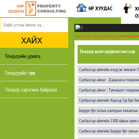
НҮҮР ХУУДАС
Х
О
|
Vipzuuch.mn
Тендер
Тендер хэрэгжих байрш
Тендер шалгаруулалтын нэр
Тендерийн урилга
Сүхбаатар аймгийн нэгдсэн эмнэлэгт 
Тендерийн төрөл
Сүхбаатар аймаг - Дарьганга тооцоон
Тендер хэрэгжих байршил
Сүхбаатар аймаг - Түмэнцогт тооцоон
Сүхбаатар аймгийн Хүүхэд Гэр Бүл Хө
Баруун-Урт хотын камерын хяналтын с
Сүхбаатар аймгийн 1500 айлын орон с
Сүхбаатар аймгийн Баруун-Урт сумын 