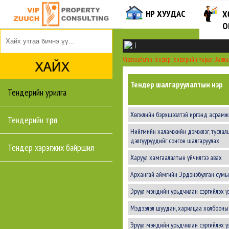
НҮҮР ХУУДАС
Х
О
|
Vipzuuch.mn
Тендер
Тендерийн төрөл
Зөвлө
Тендер шалгаруулалтын нэр
Тендерийн урилга
Хөгжлийн бэрхшээлтэй иргэнд асрамжи
Тендерийн төрөл
Нийгмийн халамжийн дэмжлэг, туслалц
дэлгүүрүүдийг сонгон шалгаруулах
Тендер хэрэгжих байршил
Харуул хамгаалалтын үйчилгээ авах
Архангай аймгийн Эрдэнэбулган сумын
Эрүүл мэндийн урьдчилан сэргийлэх үз
Мэдээлэл шуудан, харилцаа холбооны 
Эрүүл мэндийн урьдчилан сэргийлэх үз