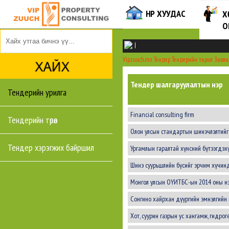
НҮҮР ХУУДАС
Х
О
|
Vipzuuch.mn
Тендер
Тендерийн төрөл
Зөвлө
Тендер шалгаруулалтын нэр
Тендерийн урилга
Financial consulting firm
Тендерийн төрөл
Олон улсын стандартын шинэчлэлтийг
Тендер хэрэгжих байршил
Ургамлын гаралтай хүнсний бүтээгдэхү
Шинэ суурьшлийн бүсийг эрчим хүчинд
Монгол улсын ОҮИТБС-ын 2014 оны нэг
Сонгино хайрхан дүүргийн эмнэлгийн
Хот, суурин газрын ус хангамж, гидрог