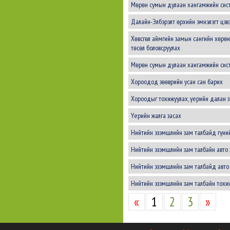
Мөрөн сумын дулаан хангамжийн сист
Далайн-Элбэрэлт өрхийн эмнэлэгт цэвэ
Хөвсгөл аймгийн замын сангийн хөрөн
төсөл боловсруулах
Мөрөн сумын дулаан хангамжийн сист
Хороодод зөөврийн усан сан барих
Хороодыг тохижуулах, үерийн далан з
Үерийн жалга засах
Нийтийн эзэмшлийн зам талбайд гүни
Нийтийн эзэмшлийн зам талбайн авто 
Нийтийн эзэмшлийн зам талбайд авто з
Нийтийн эзэмшлийн зам талбайн тохи
«
1
2
3
»