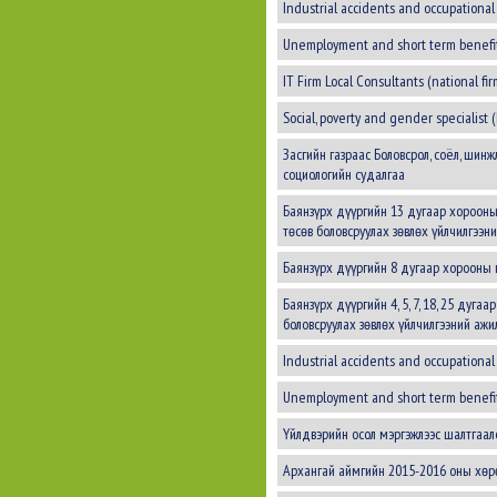
Industrial accidents and occupational 
Unemployment and short term benefits
IT Firm Local Consultants (national fir
Social, poverty and gender specialist 
Засгийн газраас Боловсрол, соёл, шин
социологийн судалгаа
Баянзүрх дүүргийн 13 дугаар хорооны
төсөв боловсруулах зөвлөх үйлчилгээн
Баянзүрх дүүргийн 8 дугаар хорооны н
Баянзүрх дүүргийн 4, 5, 7, 18, 25 дуг
боловсруулах зөвлөх үйлчилгээний ажи
Industrial accidents and occupational 
Unemployment and short term benefits
Үйлдвэрийн осол мэргэжлээс шалтгаал
Архангай аймгийн 2015-2016 оны хөрөн